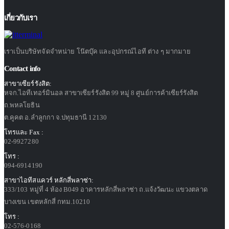
เกี่ยวกับเรา
เราเป็นบริษัทจัดจำหน่าย โน๊ตบุ๊ค และอุปกรณ์ไอที ต่าง ๆ มากมาย
Contact info
สาขาเซียร์รังสิต:
หจก.ไอทีเทอร์มินอล สาขาเซียร์รังสิต 99 หมู่ 8 ศูนย์การค้าเซียร์รังสิต
ถ.พหลโยธิน
ต.คูคต อ.ลำลูกกา จ.ปทุมธานี 12130
โทรและ Fax :
02-9927280
โทร :
094-6914190
สาขาไอทีสแควร์ หลักสี่พลาซ่า:
333/103 หมู่ที่ 4 ห้อง B049 อาคารหลักสี่พลาซ่า ถ.แจ้งวัฒนะ แขวงตลาด
บางเขน เขตหลักสี่ กทม.10210
โทร :
02-576-0168