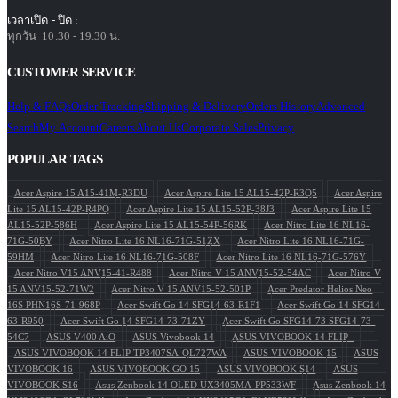
เวลาเปิด - ปิด :
ทุกวัน 10.30 - 19.30 น.
CUSTOMER SERVICE
Help & FAQs
Order Tracking
Shipping & Delivery
Orders History
Advanced
Search
My Account
Careers
About Us
Corporate Sales
Privacy
POPULAR TAGS
Acer Aspire 15 A15-41M-R3DU
Acer Aspire Lite 15 AL15-42P-R3Q5
Acer Aspire
Lite 15 AL15-42P-R4PQ
Acer Aspire Lite 15 AL15-52P-38J3
Acer Aspire Lite 15
AL15-52P-586H
Acer Aspire Lite 15 AL15-54P-56RK
Acer Nitro Lite 16 NL16-
71G-50BY
Acer Nitro Lite 16 NL16-71G-51ZX
Acer Nitro Lite 16 NL16-71G-
59HM
Acer Nitro Lite 16 NL16-71G-508F
Acer Nitro Lite 16 NL16-71G-576Y
Acer Nitro V15 ANV15-41-R488
Acer Nitro V 15 ANV15-52-54AC
Acer Nitro V
15 ANV15-52-71W2
Acer Nitro V 15 ANV15-52-501P
Acer Predator Helios Neo
16S PHN16S-71-968P
Acer Swift Go 14 SFG14-63-R1F1
Acer Swift Go 14 SFG14-
63-R950
Acer Swift Go 14 SFG14-73-71ZY
Acer Swift Go SFG14-73 SFG14-73-
54C7
ASUS V400 AiO
ASUS Vivobook 14
ASUS VIVOBOOK 14 FLIP -
ASUS VIVOBOOK 14 FLIP TP3407SA-QL727WA
ASUS VIVOBOOK 15
ASUS
VIVOBOOK 16
ASUS VIVOBOOK GO 15
ASUS VIVOBOOK S14
ASUS
VIVOBOOK S16
Asus Zenbook 14 OLED UX3405MA-PP533WF
Asus Zenbook 14