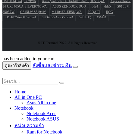
UM3406GA-QL729WA
Asus Zenbook 14 UX3405CA-BLUE532WA
Asus Zenbook
14 UX3405CA-SILVER765WA
ASUS ZENBOOK DUO
ddr4
ddr5
G615LM-
S5057W
G615LW-S5194W
M1404FA-EB562WA
PROART
ROG
TP3407SA-QL528WA
TP3407SA-SG557WA
WHITE)
ซองใส่
© IT Terminal 2022. All Rights Reserved
has been added to your cart.
สั่งซื้อและชำระเงิน
ดูตะกร้าสินค้า
Home
All in One PC
Asus All in one
Notebook
Notebook Acer
Notebook ASUS
หน่วยความจำ
Ram for Notebook