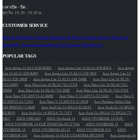
เวลาเปิด - ปิด :
ทุกวัน 10.30 - 19.30 น.
CUSTOMER SERVICE
Help & FAQs
Order Tracking
Shipping & Delivery
Orders History
Advanced
Search
My Account
Careers
About Us
Corporate Sales
Privacy
POPULAR TAGS
Acer Aspire 15 A15-41M-R3DU
Acer Aspire Lite 15 AL15-42P-R3Q5
Acer Aspire
Lite 15 AL15-42P-R4PQ
Acer Aspire Lite 15 AL15-52P-38J3
Acer Aspire Lite 15
AL15-52P-586H
Acer Aspire Lite 15 AL15-54P-56RK
Acer Nitro Lite 16 NL16-
71G-50BY
Acer Nitro Lite 16 NL16-71G-51ZX
Acer Nitro Lite 16 NL16-71G-
59HM
Acer Nitro Lite 16 NL16-71G-508F
Acer Nitro Lite 16 NL16-71G-576Y
Acer Nitro V15 ANV15-41-R488
Acer Nitro V 15 ANV15-52-54AC
Acer Nitro V
15 ANV15-52-71W2
Acer Nitro V 15 ANV15-52-501P
Acer Predator Helios Neo
16S PHN16S-71-968P
Acer Swift Go 14 SFG14-63-R1F1
Acer Swift Go 14 SFG14-
63-R950
Acer Swift Go 14 SFG14-73-71ZY
Acer Swift Go SFG14-73 SFG14-73-
54C7
ASUS V400 AiO
ASUS Vivobook 14
ASUS VIVOBOOK 14 FLIP -
ASUS VIVOBOOK 14 FLIP TP3407SA-QL727WA
ASUS VIVOBOOK 15
ASUS
VIVOBOOK 16
ASUS VIVOBOOK GO 15
ASUS VIVOBOOK S14
ASUS
VIVOBOOK S16
Asus Zenbook 14 OLED UX3405MA-PP533WF
Asus Zenbook 14