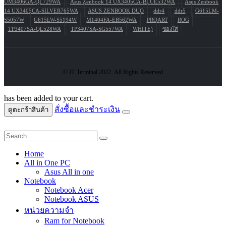
UM3406GA-QL729WA
Asus Zenbook 14 UX3405CA-BLUE532WA
Asus Zenbook
14 UX3405CA-SILVER765WA
ASUS ZENBOOK DUO
ddr4
ddr5
G615LM-
S5057W
G615LW-S5194W
M1404FA-EB562WA
PROART
ROG
TP3407SA-QL528WA
TP3407SA-SG557WA
WHITE)
ซองใส่
© IT Terminal 2022. All Rights Reserved
has been added to your cart.
สั่งซื้อและชำระเงิน
ดูตะกร้าสินค้า
Home
All in One PC
Asus All in one
Notebook
Notebook Acer
Notebook ASUS
หน่วยความจำ
Ram for Notebook