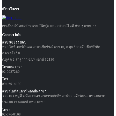
เกี่ยวกับเรา
เราเป็นบริษัทจัดจำหน่าย โน๊ตบุ๊ค และอุปกรณ์ไอที ต่าง ๆ มากมาย
Contact info
สาขาเซียร์รังสิต:
หจก.ไอทีเทอร์มินอล สาขาเซียร์รังสิต 99 หมู่ 8 ศูนย์การค้าเซียร์รังสิต
ถ.พหลโยธิน
ต.คูคต อ.ลำลูกกา จ.ปทุมธานี 12130
โทรและ Fax :
02-9927280
โทร :
094-6914190
สาขาไอทีสแควร์ หลักสี่พลาซ่า:
333/103 หมู่ที่ 4 ห้อง B049 อาคารหลักสี่พลาซ่า ถ.แจ้งวัฒนะ แขวงตลาด
บางเขน เขตหลักสี่ กทม.10210
โทร :
02-576-0168