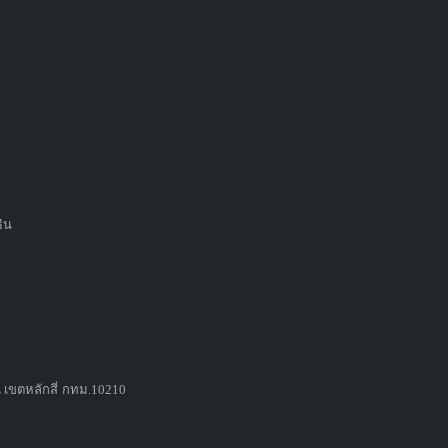
ธิน
 เขตหลักสี่ กทม.10210