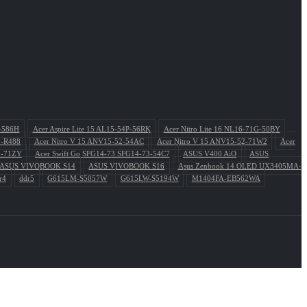
P-586H
Acer Aspire Lite 15 AL15-54P-56RK
Acer Nitro Lite 16 NL16-71G-50BY
1-R488
Acer Nitro V 15 ANV15-52-54AC
Acer Nitro V 15 ANV15-52-71W2
Acer
3-71ZY
Acer Swift Go SFG14-73 SFG14-73-54C7
ASUS V400 AiO
ASUS
ASUS VIVOBOOK S14
ASUS VIVOBOOK S16
Asus Zenbook 14 OLED UX3405MA-
r4
ddr5
G615LM-S5057W
G615LW-S5194W
M1404FA-EB562WA