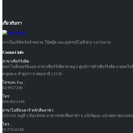
เกี่ยวกับเรา
เราเป็นบริษัทจัดจำหน่าย โน๊ตบุ๊ค และอุปกรณ์ไอที ต่าง ๆ มากมาย
Contact info
สาขาเซียร์รังสิต:
หจก.ไอทีเทอร์มินอล สาขาเซียร์รังสิต 99 หมู่ 8 ศูนย์การค้าเซียร์รังสิต ถ.พหลโย
ต.คูคต อ.ลำลูกกา จ.ปทุมธานี 12130
โทรและ Fax :
02-9927280
โทร :
094-6914190
สาขาไอทีสแควร์ หลักสี่พลาซ่า:
333/103 หมู่ที่ 4 ห้อง B049 อาคารหลักสี่พลาซ่า ถ.แจ้งวัฒนะ แขวงตลาดบางเขน
โทร :
02-576-0168