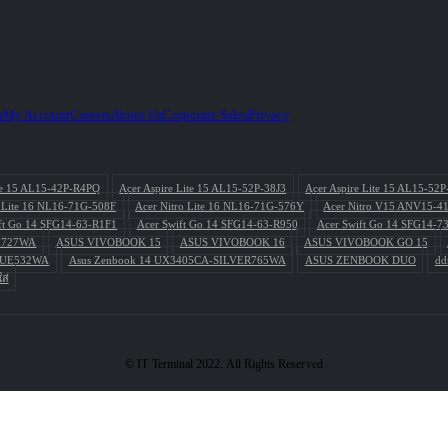
h
My Account
Careers
About Us
Corporate Sales
Privacy
ite 15 AL15-42P-R4PQ
Acer Aspire Lite 15 AL15-52P-38J3
Acer Aspire Lite 15 AL15-52
o Lite 16 NL16-71G-508F
Acer Nitro Lite 16 NL16-71G-576Y
Acer Nitro V15 ANV15-4
ft Go 14 SFG14-63-R1F1
Acer Swift Go 14 SFG14-63-R950
Acer Swift Go 14 SFG14-7
L727WA
ASUS VIVOBOOK 15
ASUS VIVOBOOK 16
ASUS VIVOBOOK GO 15
BLUE532WA
Asus Zenbook 14 UX3405CA-SILVER765WA
ASUS ZENBOOK DUO
dd
ส่
© IT Terminal 2022. All Rights Reserved