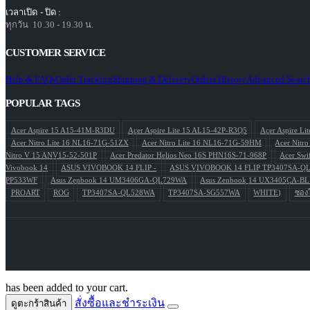
เวลาเปิด - ปิด :
ทุกวัน 10.30 - 19.30 น.
CUSTOMER SERVICE
Help & FAQs
Order Tracking
Shipping & Delivery
Orders History
Advanced Searc
POPULAR TAGS
Acer Aspire 15 A15-41M-R3DU
Acer Aspire Lite 15 AL15-42P-R3Q5
Acer Aspire L
Acer Nitro Lite 16 NL16-71G-51ZX
Acer Nitro Lite 16 NL16-71G-59HM
Acer Nitr
Nitro V 15 ANV15-52-501P
Acer Predator Helios Neo 16S PHN16S-71-968P
Acer Swi
Vivobook 14
ASUS VIVOBOOK 14 FLIP -
ASUS VIVOBOOK 14 FLIP TP3407SA-Q
PP533WF
Asus Zenbook 14 UM3406GA-QL729WA
Asus Zenbook 14 UX3405CA-
PROART
ROG
TP3407SA-QL528WA
TP3407SA-SG557WA
WHITE)
ซองใ
has been added to your cart.
สั่งซื้อและชำระเงิน
ดูตะกร้าสินค้า