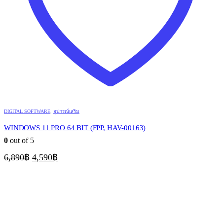
DIGITAL SOFTWARE
,
อุปกรณ์เสริม
WINDOWS 11 PRO 64 BIT (FPP, HAV-00163)
0
out of 5
Original
Current
6,890
฿
4,590
฿
price
price
was:
is:
6,890฿.
4,590฿.