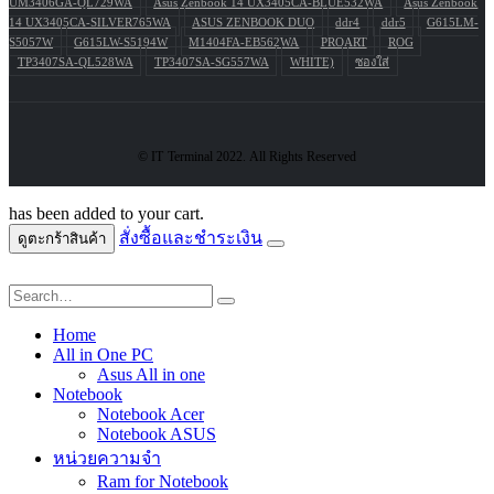
UM3406GA-QL729WA
Asus Zenbook 14 UX3405CA-BLUE532WA
Asus Zenbook
14 UX3405CA-SILVER765WA
ASUS ZENBOOK DUO
ddr4
ddr5
G615LM-
S5057W
G615LW-S5194W
M1404FA-EB562WA
PROART
ROG
TP3407SA-QL528WA
TP3407SA-SG557WA
WHITE)
ซองใส่
© IT Terminal 2022. All Rights Reserved
has been added to your cart.
สั่งซื้อและชำระเงิน
ดูตะกร้าสินค้า
Home
All in One PC
Asus All in one
Notebook
Notebook Acer
Notebook ASUS
หน่วยความจำ
Ram for Notebook