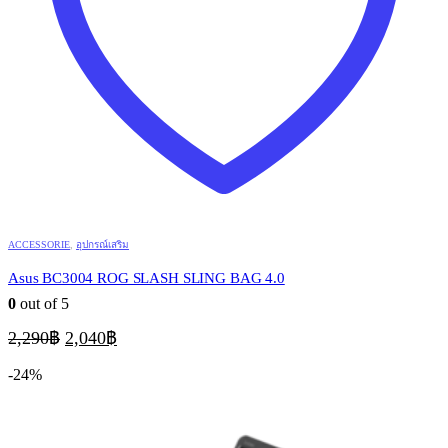
ACCESSORIE
,
อุปกรณ์เสริม
Asus BC3004 ROG SLASH SLING BAG 4.0
0
out of 5
Original
Current
2,290
฿
2,040
฿
price
price
was:
is:
-24%
2,290฿.
2,040฿.