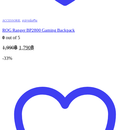
ACCESSORIE
,
อุปกรณ์เสริม
ROG Ranger BP2800 Gaming Backpack
0
out of 5
Original
Current
1,990
฿
1,790
฿
price
price
was:
is:
-33%
1,990฿.
1,790฿.