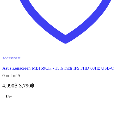
ACCESSORIE
Asus Zenscreen MB169CK - 15.6 Inch IPS FHD 60Hz USB-C
0
out of 5
Original
Current
4,990
฿
3,790
฿
price
price
was:
is:
-10%
4,990฿.
3,790฿.