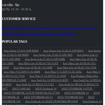
เวลาเปิด - ปิด :
ทุกวัน 10.30 - 19.30 น.
CUSTOMER SERVICE
Help & FAQs
Order Tracking
Shipping & Delivery
Orders History
Advanced
Search
My Account
Careers
About Us
Corporate Sales
Privacy
POPULAR TAGS
Acer Aspire 15 A15-41M-R3DU
Acer Aspire Lite 15 AL15-42P-R3Q5
Acer Aspire
Lite 15 AL15-42P-R4PQ
Acer Aspire Lite 15 AL15-52P-38J3
Acer Aspire Lite 15
AL15-52P-586H
Acer Aspire Lite 15 AL15-54P-56RK
Acer Nitro Lite 16 NL16-
71G-50BY
Acer Nitro Lite 16 NL16-71G-51ZX
Acer Nitro Lite 16 NL16-71G-
59HM
Acer Nitro Lite 16 NL16-71G-508F
Acer Nitro Lite 16 NL16-71G-576Y
Acer Nitro V15 ANV15-41-R488
Acer Nitro V 15 ANV15-52-54AC
Acer Nitro V
15 ANV15-52-71W2
Acer Nitro V 15 ANV15-52-501P
Acer Predator Helios Neo
16S PHN16S-71-968P
Acer Swift Go 14 SFG14-63-R1F1
Acer Swift Go 14 SFG14-
63-R950
Acer Swift Go 14 SFG14-73-71ZY
Acer Swift Go SFG14-73 SFG14-73-
54C7
ASUS V400 AiO
ASUS Vivobook 14
ASUS VIVOBOOK 14 FLIP -
ASUS VIVOBOOK 14 FLIP TP3407SA-QL727WA
ASUS VIVOBOOK 15
ASUS
VIVOBOOK 16
ASUS VIVOBOOK GO 15
ASUS VIVOBOOK S14
ASUS
VIVOBOOK S16
Asus Zenbook 14 OLED UX3405MA-PP533WF
Asus Zenbook 14