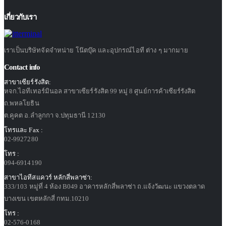
เกี่ยวกับเรา
เราเป็นบริษัทจัดจำหน่าย โน๊ตบุ๊ค และอุปกรณ์ไอที ต่าง ๆ มากมาย
Contact info
สาขาเซียร์รังสิต:
หจก.ไอทีเทอร์มินอล สาขาเซียร์รังสิต 99 หมู่ 8 ศูนย์การค้าเซียร์รังสิต
ถ.พหลโยธิน
ต.คูคต อ.ลำลูกกา จ.ปทุมธานี 12130
โทรและ Fax :
02-9927280
โทร :
094-6914190
สาขาไอทีสแควร์ หลักสี่พลาซ่า:
333/103 หมู่ที่ 4 ห้อง B049 อาคารหลักสี่พลาซ่า ถ.แจ้งวัฒนะ แขวงตลาด
บางเขน เขตหลักสี่ กทม.10210
โทร :
02-576-0168