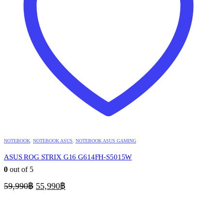
NOTEBOOK
,
NOTEBOOK ASUS
,
NOTEBOOK ASUS GAMING
ASUS ROG STRIX G16 G614FH-S5015W
0
out of 5
Original
Current
59,990
฿
55,990
฿
price
price
was:
is:
59,990฿.
55,990฿.