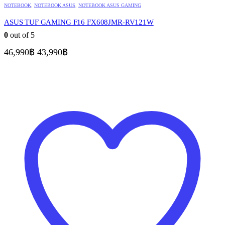
NOTEBOOK
,
NOTEBOOK ASUS
,
NOTEBOOK ASUS GAMING
ASUS TUF GAMING F16 FX608JMR-RV121W
0
out of 5
Original
Current
46,990
฿
43,990
฿
price
price
was:
is:
46,990฿.
43,990฿.