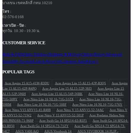
บางเขน เขตหลักสี่ กทม.10210
โทร :
02-576-0168
เวลาเปิด - ปิด :
ทุกวัน 10.30 - 19.30 น.
CUSTOMER SERVICE
Help & FAQs
Order Tracking
Shipping & Delivery
Orders History
Advanced
Search
My Account
Careers
About Us
Corporate Sales
Privacy
POPULAR TAGS
Acer Aspire 15 A15-41M-R3DU
Acer Aspire Lite 15 AL15-42P-R3Q5
Acer Aspire
Lite 15 AL15-42P-R4PQ
Acer Aspire Lite 15 AL15-52P-38J3
Acer Aspire Lite 15
AL15-52P-586H
Acer Aspire Lite 15 AL15-54P-56RK
Acer Nitro Lite 16 NL16-
71G-50BY
Acer Nitro Lite 16 NL16-71G-51ZX
Acer Nitro Lite 16 NL16-71G-
59HM
Acer Nitro Lite 16 NL16-71G-508F
Acer Nitro Lite 16 NL16-71G-576Y
Acer Nitro V15 ANV15-41-R488
Acer Nitro V 15 ANV15-52-54AC
Acer Nitro V
15 ANV15-52-71W2
Acer Nitro V 15 ANV15-52-501P
Acer Predator Helios Neo
16S PHN16S-71-968P
Acer Swift Go 14 SFG14-63-R1F1
Acer Swift Go 14 SFG14-
63-R950
Acer Swift Go 14 SFG14-73-71ZY
Acer Swift Go SFG14-73 SFG14-73-
54C7
ASUS V400 AiO
ASUS Vivobook 14
ASUS VIVOBOOK 14 FLIP -