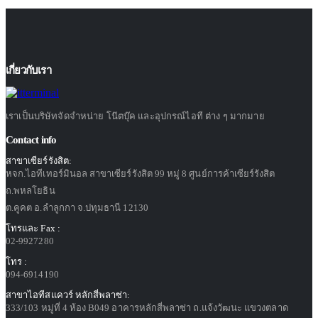
48,990฿.
45,990฿.
เกี่ยวกับเรา
เราเป็นบริษัทจัดจำหน่าย โน๊ตบุ๊ค และอุปกรณ์ไอที ต่าง ๆ มากมาย
Contact info
สาขาเซียร์รังสิต:
หจก.ไอทีเทอร์มินอล สาขาเซียร์รังสิต 99 หมู่ 8 ศูนย์การค้าเซียร์รังสิต
ถ.พหลโยธิน
ต.คูคต อ.ลำลูกกา จ.ปทุมธานี 12130
โทรและ Fax :
02-9927280
โทร :
094-6914190
สาขาไอทีสแควร์ หลักสี่พลาซ่า:
333/103 หมู่ที่ 4 ห้อง B049 อาคารหลักสี่พลาซ่า ถ.แจ้งวัฒนะ แขวงตลาด