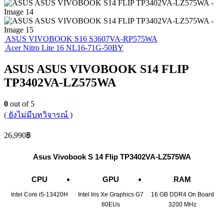
ASUS VIVOBOOK S16 S3607VA-RP575WA
Acer Nitro Lite 16 NL16-71G-50BY
ASUS ASUS VIVOBOOK S14 FLIP
TP3402VA-LZ575WA
0
out of 5
( ยังไม่มีบทวิจารณ์ )
26,990
฿
Asus Vivobook S 14 Flip TP3402VA-LZ575WA
CPU
GPU
RAM
Intel Core i5-13420H
Intel Iris Xe Graphics G7
16 GB DDR4 On Board
80EUs
3200 MHz