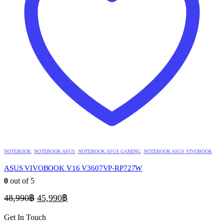
NOTEBOOK
,
NOTEBOOK ASUS
,
NOTEBOOK ASUS GAMING
,
NOTEBOOK ASUS VIVOBOOK
ASUS VIVOBOOK V16 V3607VP-RP727W
0
out of 5
Original
Current
48,990
฿
45,990
฿
price
price
was:
is:
Get In Touch