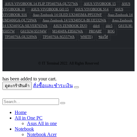
ASUS VIVOBOOK 14 FLIP TP3407SA-QL727WA
ASUS VIVOBOOK 15
ASUS
VIVOBOOK 16
ASUS VIVOBOOK GO 15
ASUS VIVOBOOK S14
ASUS
VIVOBOOK S16
Asus Zenbook 14 OLED UX3405MA-PP533WF
Asus Zenbook 14
UM3406GA-QL729WA
Asus Zenbook 14 UX3405CA-BLUE532WA
Asus Zenbook
14 UX3405CA-SILVER765WA
ASUS ZENBOOK DUO
ddr4
ddr5
G615LM-
S5057W
G615LW-S5194W
M1404FA-EB562WA
PROART
ROG
TP3407SA-QL528WA
TP3407SA-SG557WA
WHITE)
ซองใส่
© IT Terminal 2022. All Rights Reserved
has been added to your cart.
สั่งซื้อและชำระเงิน
ดูตะกร้าสินค้า
Home
All in One PC
Asus All in one
Notebook
Notebook Acer