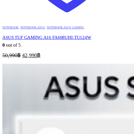
NOTEBOOK
,
NOTEBOOK ASUS
,
NOTEBOOK ASUS GAMING
ASUS TUF GAMING A16 FA608UHI-TU124W
0
out of 5
Original
Current
50,990
฿
42,990
฿
price
price
was:
is:
50,990฿.
42,990฿.