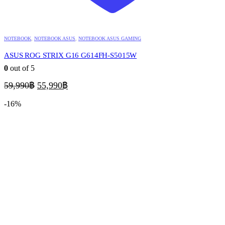
NOTEBOOK
,
NOTEBOOK ASUS
,
NOTEBOOK ASUS GAMING
ASUS ROG STRIX G16 G614FH-S5015W
0
out of 5
Original
Current
59,990
฿
55,990
฿
price
price
was:
is:
-16%
59,990฿.
55,990฿.