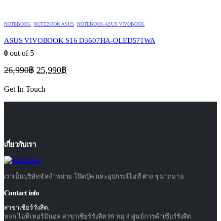
NOTEBOOK
,
NOTEBOOK ASUS
,
NOTEBOOK ASUS VIVOBOOK
ASUS VIVOBOOK S16 D3607HA-OLED571WA
0
out of 5
Original
Current
26,990
฿
25,990
฿
price
price
was:
is:
Get In Touch
26,990฿.
25,990฿.
เกี่ยวกับเรา
เราเป็นบริษัทจัดจำหน่าย โน๊ตบุ๊ค และอุปกรณ์ไอที ต่าง ๆ มากมาย
Contact info
สาขาเซียร์รังสิต:
หจก.ไอทีเทอร์มินอล สาขาเซียร์รังสิต 99 หมู่ 8 ศูนย์การค้าเซียร์รังสิต