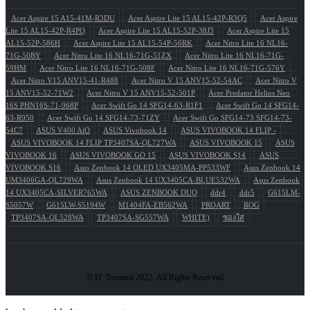
Acer Aspire 15 A15-41M-R3DU
Acer Aspire Lite 15 AL15-42P-R3Q5
Acer Aspire
Lite 15 AL15-42P-R4PQ
Acer Aspire Lite 15 AL15-52P-38J3
Acer Aspire Lite 15
AL15-52P-586H
Acer Aspire Lite 15 AL15-54P-56RK
Acer Nitro Lite 16 NL16-
71G-50BY
Acer Nitro Lite 16 NL16-71G-51ZX
Acer Nitro Lite 16 NL16-71G-
59HM
Acer Nitro Lite 16 NL16-71G-508F
Acer Nitro Lite 16 NL16-71G-576Y
Acer Nitro V15 ANV15-41-R488
Acer Nitro V 15 ANV15-52-54AC
Acer Nitro V
15 ANV15-52-71W2
Acer Nitro V 15 ANV15-52-501P
Acer Predator Helios Neo
16S PHN16S-71-968P
Acer Swift Go 14 SFG14-63-R1F1
Acer Swift Go 14 SFG14-
63-R950
Acer Swift Go 14 SFG14-73-71ZY
Acer Swift Go SFG14-73 SFG14-73-
54C7
ASUS V400 AiO
ASUS Vivobook 14
ASUS VIVOBOOK 14 FLIP -
ASUS VIVOBOOK 14 FLIP TP3407SA-QL727WA
ASUS VIVOBOOK 15
ASUS
VIVOBOOK 16
ASUS VIVOBOOK GO 15
ASUS VIVOBOOK S14
ASUS
VIVOBOOK S16
Asus Zenbook 14 OLED UX3405MA-PP533WF
Asus Zenbook 14
UM3406GA-QL729WA
Asus Zenbook 14 UX3405CA-BLUE532WA
Asus Zenbook
14 UX3405CA-SILVER765WA
ASUS ZENBOOK DUO
ddr4
ddr5
G615LM-
S5057W
G615LW-S5194W
M1404FA-EB562WA
PROART
ROG
TP3407SA-QL528WA
TP3407SA-SG557WA
WHITE)
ซองใส่
© IT Terminal 2022. All Rights Reserved