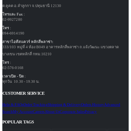
ต.คูคต อ.ลำลูกกา จ.ปทุมธานี 12130
โทรและ Fax :
02-9927280
โทร :
094-6914190
สาขาไอทีสแควร์ หลักสี่พลาซ่า:
333/103 หมู่ที่ 4 ห้อง B049 อาคารหลักสี่พลาซ่า ถ.แจ้งวัฒนะ แขวงตลาด
บางเขน เขตหลักสี่ กทม.10210
โทร :
02-576-0168
เวลาเปิด - ปิด :
ทุกวัน 10.30 - 19.30 น.
CUSTOMER SERVICE
Help & FAQs
Order Tracking
Shipping & Delivery
Orders History
Advanced
Search
My Account
Careers
About Us
Corporate Sales
Privacy
POPULAR TAGS