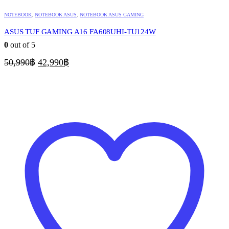
NOTEBOOK
,
NOTEBOOK ASUS
,
NOTEBOOK ASUS GAMING
ASUS TUF GAMING A16 FA608UHI-TU124W
0
out of 5
Original
Current
50,990
฿
42,990
฿
price
price
was:
is:
50,990฿.
42,990฿.