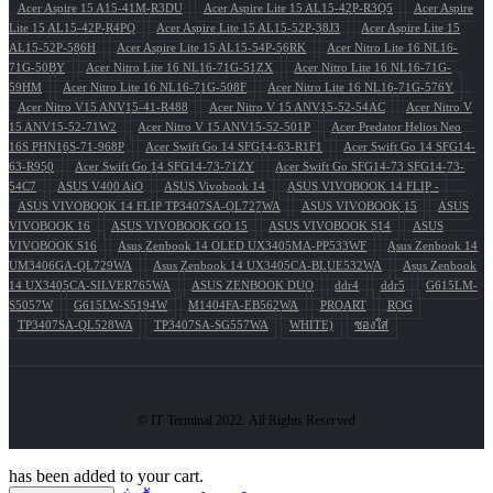
Acer Aspire 15 A15-41M-R3DU
Acer Aspire Lite 15 AL15-42P-R3Q5
Acer Aspire
Lite 15 AL15-42P-R4PQ
Acer Aspire Lite 15 AL15-52P-38J3
Acer Aspire Lite 15
AL15-52P-586H
Acer Aspire Lite 15 AL15-54P-56RK
Acer Nitro Lite 16 NL16-
71G-50BY
Acer Nitro Lite 16 NL16-71G-51ZX
Acer Nitro Lite 16 NL16-71G-
59HM
Acer Nitro Lite 16 NL16-71G-508F
Acer Nitro Lite 16 NL16-71G-576Y
Acer Nitro V15 ANV15-41-R488
Acer Nitro V 15 ANV15-52-54AC
Acer Nitro V
15 ANV15-52-71W2
Acer Nitro V 15 ANV15-52-501P
Acer Predator Helios Neo
16S PHN16S-71-968P
Acer Swift Go 14 SFG14-63-R1F1
Acer Swift Go 14 SFG14-
63-R950
Acer Swift Go 14 SFG14-73-71ZY
Acer Swift Go SFG14-73 SFG14-73-
54C7
ASUS V400 AiO
ASUS Vivobook 14
ASUS VIVOBOOK 14 FLIP -
ASUS VIVOBOOK 14 FLIP TP3407SA-QL727WA
ASUS VIVOBOOK 15
ASUS
VIVOBOOK 16
ASUS VIVOBOOK GO 15
ASUS VIVOBOOK S14
ASUS
VIVOBOOK S16
Asus Zenbook 14 OLED UX3405MA-PP533WF
Asus Zenbook 14
UM3406GA-QL729WA
Asus Zenbook 14 UX3405CA-BLUE532WA
Asus Zenbook
14 UX3405CA-SILVER765WA
ASUS ZENBOOK DUO
ddr4
ddr5
G615LM-
S5057W
G615LW-S5194W
M1404FA-EB562WA
PROART
ROG
TP3407SA-QL528WA
TP3407SA-SG557WA
WHITE)
ซองใส่
© IT Terminal 2022. All Rights Reserved
has been added to your cart.