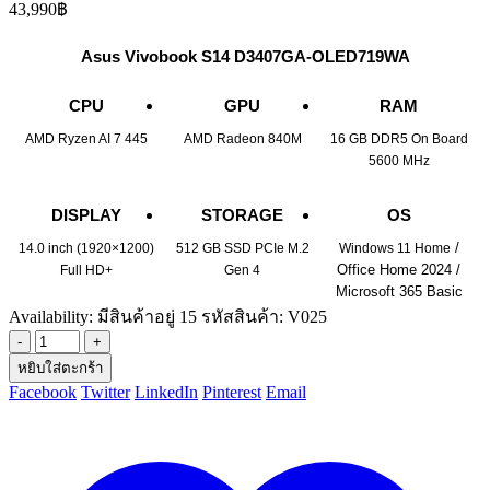
43,990
฿
Asus Vivobook S14 D3407GA-OLED719WA
CPU
GPU
RAM
AMD Ryzen AI 7 445
AMD Radeon 840M
16 GB DDR5 On Board
5600 MHz
DISPLAY
STORAGE
OS
/
14.0 inch (1920×1200)
512 GB SSD PCIe M.2
Windows 11 Home
Office Home 2024 /
Full HD+
Gen 4
Microsoft 365 Basic
Availability:
มีสินค้าอยู่ 15
รหัสสินค้า:
V025
-
+
หยิบใส่ตะกร้า
Facebook
Twitter
LinkedIn
Pinterest
Email