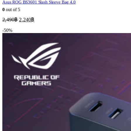
Asus ROG BS3601 Slash Sleeve Bag 4.0
0
out of 5
Original
Current
2,490
฿
2,240
฿
price
price
was:
is:
-50%
2,490฿.
2,240฿.