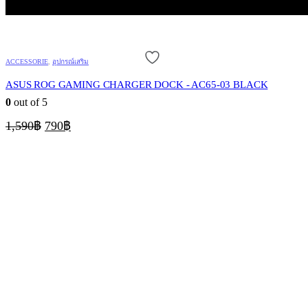
ACCESSORIE
,
อุปกรณ์เสริม
ASUS ROG GAMING CHARGER DOCK - AC65-03 BLACK
0
out of 5
Original
Current
1,590
฿
790
฿
price
price
was:
is:
1,590฿.
790฿.