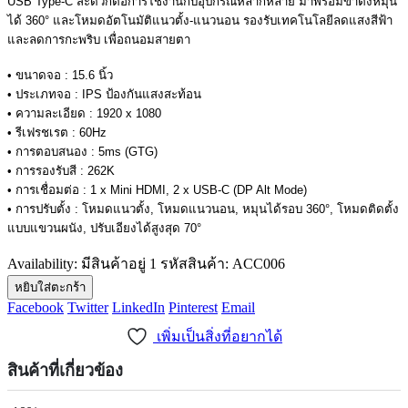
USB Type-C สะดวกต่อการใช้งานกับอุปกรณ์หลากหลาย มาพร้อมขาตั้งหมุน
ได้ 360° และโหมดอัตโนมัติแนวตั้ง-แนวนอน รองรับเทคโนโลยีลดแสงสีฟ้า
และลดการกะพริบ เพื่อถนอมสายตา
• ขนาดจอ : 15.6 นิ้ว
• ประเภทจอ : IPS ป้องกันแสงสะท้อน
• ความละเอียด : 1920 x 1080
• รีเฟรชเรต : 60Hz
• การตอบสนอง : 5ms (GTG)
• การรองรับสี : 262K
• การเชื่อมต่อ : 1 x Mini HDMI, 2 x USB-C (DP Alt Mode)
• การปรับตั้ง : โหมดแนวตั้ง, โหมดแนวนอน, หมุนได้รอบ 360°, โหมดติดตั้ง
แบบแขวนผนัง, ปรับเอียงได้สูงสุด 70°
Availability:
มีสินค้าอยู่ 1
รหัสสินค้า:
ACC006
หยิบใส่ตะกร้า
Facebook
Twitter
LinkedIn
Pinterest
Email
เพิ่มเป็นสิ่งที่อยากได้
สินค้าที่เกี่ยวข้อง