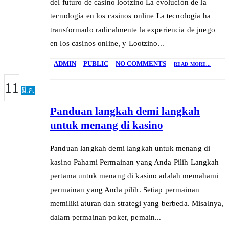
del futuro de casino lootzino La evolución de la
tecnología en los casinos online La tecnología ha
transformado radicalmente la experiencia de juego
en los casinos online, y Lootzino...
ADMIN
PUBLIC
NO COMMENTS
READ MORE...
11
มี.ค.
Panduan langkah demi langkah
untuk menang di kasino
Panduan langkah demi langkah untuk menang di
kasino Pahami Permainan yang Anda Pilih Langkah
pertama untuk menang di kasino adalah memahami
permainan yang Anda pilih. Setiap permainan
memiliki aturan dan strategi yang berbeda. Misalnya,
dalam permainan poker, pemain...