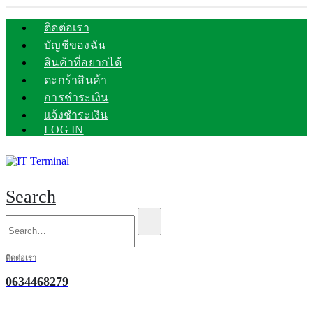
ติดต่อเรา
บัญชีของฉัน
สินค้าที่อยากได้
ตะกร้าสินค้า
การชำระเงิน
แจ้งชำระเงิน
LOG IN
Search
ติดต่อเรา
0634468279