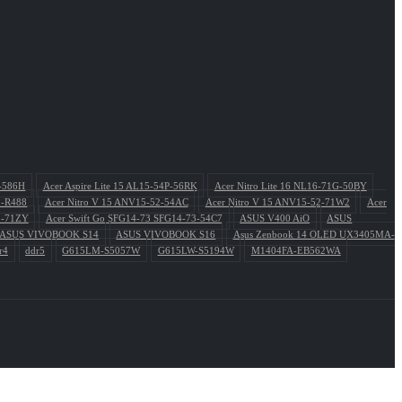
P-586H
Acer Aspire Lite 15 AL15-54P-56RK
Acer Nitro Lite 16 NL16-71G-50BY
1-R488
Acer Nitro V 15 ANV15-52-54AC
Acer Nitro V 15 ANV15-52-71W2
Acer
3-71ZY
Acer Swift Go SFG14-73 SFG14-73-54C7
ASUS V400 AiO
ASUS
ASUS VIVOBOOK S14
ASUS VIVOBOOK S16
Asus Zenbook 14 OLED UX3405MA-
r4
ddr5
G615LM-S5057W
G615LW-S5194W
M1404FA-EB562WA