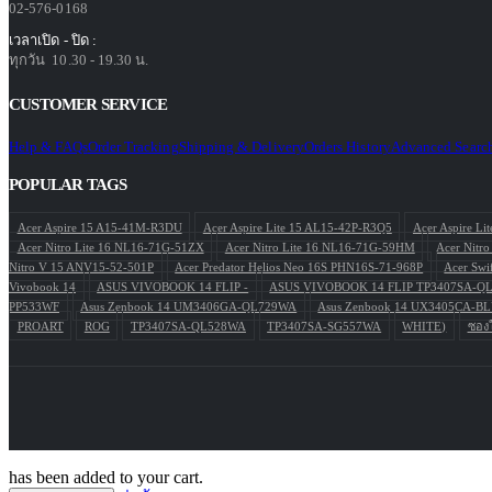
02-576-0168
เวลาเปิด - ปิด :
ทุกวัน 10.30 - 19.30 น.
CUSTOMER SERVICE
Help & FAQs
Order Tracking
Shipping & Delivery
Orders History
Advanced Searc
POPULAR TAGS
Acer Aspire 15 A15-41M-R3DU
Acer Aspire Lite 15 AL15-42P-R3Q5
Acer Aspire L
Acer Nitro Lite 16 NL16-71G-51ZX
Acer Nitro Lite 16 NL16-71G-59HM
Acer Nitr
Nitro V 15 ANV15-52-501P
Acer Predator Helios Neo 16S PHN16S-71-968P
Acer Swi
Vivobook 14
ASUS VIVOBOOK 14 FLIP -
ASUS VIVOBOOK 14 FLIP TP3407SA-Q
PP533WF
Asus Zenbook 14 UM3406GA-QL729WA
Asus Zenbook 14 UX3405CA-
PROART
ROG
TP3407SA-QL528WA
TP3407SA-SG557WA
WHITE)
ซองใ
has been added to your cart.