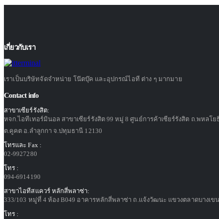
เกี่ยวกับเรา
เราเป็นบริษัทจัดจำหน่าย โน๊ตบุ๊ค และอุปกรณ์ไอที ต่าง ๆ มากมาย
Contact info
สาขาเซียร์รังสิต:
หจก.ไอทีเทอร์มินอล สาขาเซียร์รังสิต 99 หมู่ 8 ศูนย์การค้าเซียร์รังสิต ถ.พหลโย
ต.คูคต อ.ลำลูกกา จ.ปทุมธานี 12130
โทรและ Fax :
02-9927280
โทร :
094-6914190
สาขาไอทีสแควร์ หลักสี่พลาซ่า:
333/103 หมู่ที่ 4 ห้อง B049 อาคารหลักสี่พลาซ่า ถ.แจ้งวัฒนะ แขวงตลาดบางเขน
โทร :