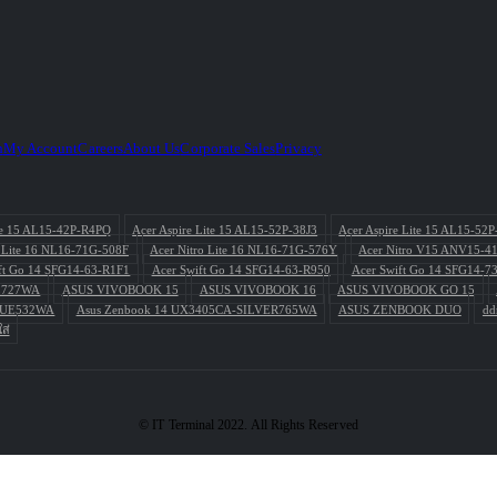
h
My Account
Careers
About Us
Corporate Sales
Privacy
ite 15 AL15-42P-R4PQ
Acer Aspire Lite 15 AL15-52P-38J3
Acer Aspire Lite 15 AL15-52
o Lite 16 NL16-71G-508F
Acer Nitro Lite 16 NL16-71G-576Y
Acer Nitro V15 ANV15-4
ft Go 14 SFG14-63-R1F1
Acer Swift Go 14 SFG14-63-R950
Acer Swift Go 14 SFG14-7
L727WA
ASUS VIVOBOOK 15
ASUS VIVOBOOK 16
ASUS VIVOBOOK GO 15
BLUE532WA
Asus Zenbook 14 UX3405CA-SILVER765WA
ASUS ZENBOOK DUO
dd
ส่
© IT Terminal 2022. All Rights Reserved