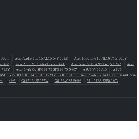
P-586H
Acer Aspire Lite 15 AL15-54P-56RK
Acer Nitro Lite 16 NL16-71G-50BY
1-R488
Acer Nitro V 15 ANV15-52-54AC
Acer Nitro V 15 ANV15-52-71W2
Acer
3-71ZY
Acer Swift Go SFG14-73 SFG14-73-54C7
ASUS V400 AiO
ASUS
ASUS VIVOBOOK S14
ASUS VIVOBOOK S16
Asus Zenbook 14 OLED UX3405MA-
r4
ddr5
G615LM-S5057W
G615LW-S5194W
M1404FA-EB562WA