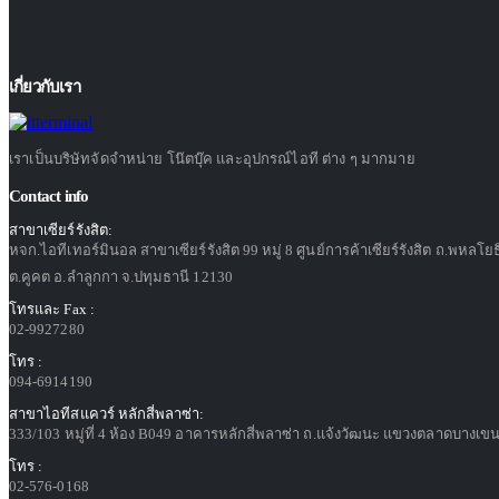
เกี่ยวกับเรา
เราเป็นบริษัทจัดจำหน่าย โน๊ตบุ๊ค และอุปกรณ์ไอที ต่าง ๆ มากมาย
Contact info
สาขาเซียร์รังสิต:
หจก.ไอทีเทอร์มินอล สาขาเซียร์รังสิต 99 หมู่ 8 ศูนย์การค้าเซียร์รังสิต ถ.พหลโย
ต.คูคต อ.ลำลูกกา จ.ปทุมธานี 12130
โทรและ Fax :
02-9927280
โทร :
094-6914190
สาขาไอทีสแควร์ หลักสี่พลาซ่า:
333/103 หมู่ที่ 4 ห้อง B049 อาคารหลักสี่พลาซ่า ถ.แจ้งวัฒนะ แขวงตลาดบางเขน
โทร :
02-576-0168