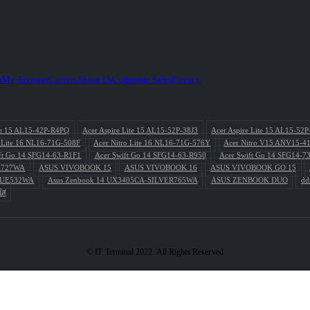
h
My Account
Careers
About Us
Corporate Sales
Privacy
ite 15 AL15-42P-R4PQ
Acer Aspire Lite 15 AL15-52P-38J3
Acer Aspire Lite 15 AL15-52
o Lite 16 NL16-71G-508F
Acer Nitro Lite 16 NL16-71G-576Y
Acer Nitro V15 ANV15-4
ft Go 14 SFG14-63-R1F1
Acer Swift Go 14 SFG14-63-R950
Acer Swift Go 14 SFG14-7
L727WA
ASUS VIVOBOOK 15
ASUS VIVOBOOK 16
ASUS VIVOBOOK GO 15
BLUE532WA
Asus Zenbook 14 UX3405CA-SILVER765WA
ASUS ZENBOOK DUO
dd
ส่
© IT Terminal 2022. All Rights Reserved