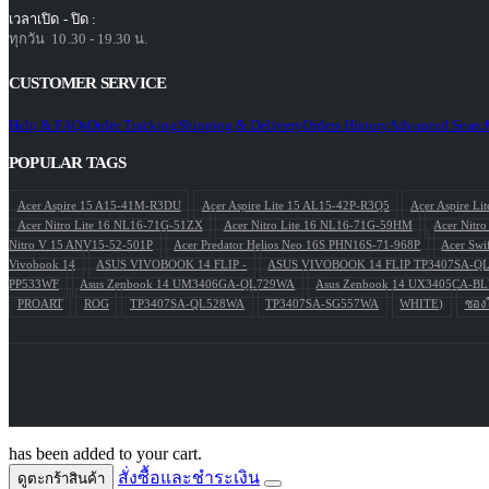
เวลาเปิด - ปิด :
ทุกวัน 10.30 - 19.30 น.
CUSTOMER SERVICE
Help & FAQs
Order Tracking
Shipping & Delivery
Orders History
Advanced Searc
POPULAR TAGS
Acer Aspire 15 A15-41M-R3DU
Acer Aspire Lite 15 AL15-42P-R3Q5
Acer Aspire L
Acer Nitro Lite 16 NL16-71G-51ZX
Acer Nitro Lite 16 NL16-71G-59HM
Acer Nitr
Nitro V 15 ANV15-52-501P
Acer Predator Helios Neo 16S PHN16S-71-968P
Acer Swi
Vivobook 14
ASUS VIVOBOOK 14 FLIP -
ASUS VIVOBOOK 14 FLIP TP3407SA-Q
PP533WF
Asus Zenbook 14 UM3406GA-QL729WA
Asus Zenbook 14 UX3405CA-
PROART
ROG
TP3407SA-QL528WA
TP3407SA-SG557WA
WHITE)
ซองใ
has been added to your cart.
สั่งซื้อและชำระเงิน
ดูตะกร้าสินค้า