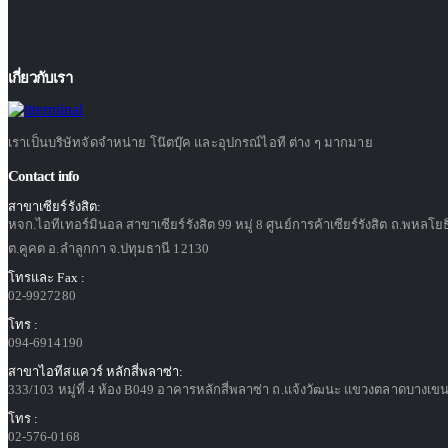
เกี่ยวกับเรา
เราเป็นบริษัทจัดจำหน่าย โน๊ตบุ๊ค และอุปกรณ์ไอที ต่าง ๆ มากมาย
Contact info
สาขาเซียร์รังสิต:
หจก.ไอทีเทอร์มินอล สาขาเซียร์รังสิต 99 หมู่ 8 ศูนย์การค้าเซียร์รังสิต ถ.พหลโย
ต.คูคต อ.ลำลูกกา จ.ปทุมธานี 12130
โทรและ Fax :
02-9927280
โทร :
094-6914190
สาขาไอทีสแควร์ หลักสี่พลาซ่า:
333/103 หมู่ที่ 4 ห้อง B049 อาคารหลักสี่พลาซ่า ถ.แจ้งวัฒนะ แขวงตลาดบางเขน
โทร :
02-576-0168