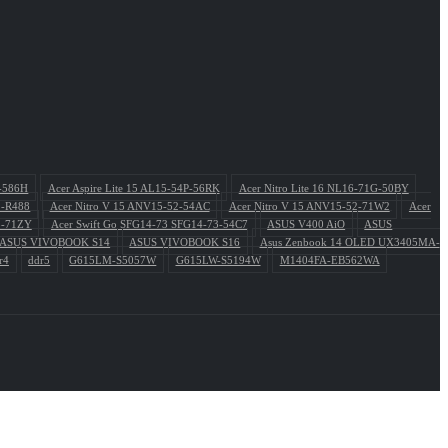
P-586H
Acer Aspire Lite 15 AL15-54P-56RK
Acer Nitro Lite 16 NL16-71G-50BY
1-R488
Acer Nitro V 15 ANV15-52-54AC
Acer Nitro V 15 ANV15-52-71W2
Acer
3-71ZY
Acer Swift Go SFG14-73 SFG14-73-54C7
ASUS V400 AiO
ASUS
ASUS VIVOBOOK S14
ASUS VIVOBOOK S16
Asus Zenbook 14 OLED UX3405MA-
r4
ddr5
G615LM-S5057W
G615LW-S5194W
M1404FA-EB562WA