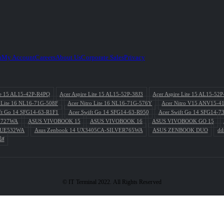
h
My Account
Careers
About Us
Corporate Sales
Privacy
ite 15 AL15-42P-R4PQ
Acer Aspire Lite 15 AL15-52P-38J3
Acer Aspire Lite 15 AL15-52
o Lite 16 NL16-71G-508F
Acer Nitro Lite 16 NL16-71G-576Y
Acer Nitro V15 ANV15-4
ft Go 14 SFG14-63-R1F1
Acer Swift Go 14 SFG14-63-R950
Acer Swift Go 14 SFG14-7
L727WA
ASUS VIVOBOOK 15
ASUS VIVOBOOK 16
ASUS VIVOBOOK GO 15
BLUE532WA
Asus Zenbook 14 UX3405CA-SILVER765WA
ASUS ZENBOOK DUO
dd
ส่
© IT Terminal 2022. All Rights Reserved