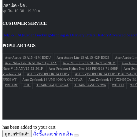
เวลาเปิด - ปิด :
ทุกวัน 10.30 - 19.30 น.
CUSTOMER SERVICE
Help & FAQs
Order Tracking
Shipping & Delivery
Orders History
Advanced Searc
POPULAR TAGS
Acer Aspire 15 A15-41M-R3DU
Acer Aspire Lite 15 AL15-42P-R3Q5
Acer Aspire L
Acer Nitro Lite 16 NL16-71G-51ZX
Acer Nitro Lite 16 NL16-71G-59HM
Acer Nitr
Nitro V 15 ANV15-52-501P
Acer Predator Helios Neo 16S PHN16S-71-968P
Acer Swi
Vivobook 14
ASUS VIVOBOOK 14 FLIP -
ASUS VIVOBOOK 14 FLIP TP3407SA-Q
PP533WF
Asus Zenbook 14 UM3406GA-QL729WA
Asus Zenbook 14 UX3405CA-
PROART
ROG
TP3407SA-QL528WA
TP3407SA-SG557WA
WHITE)
ซองใ
has been added to your cart.
สั่งซื้อและชำระเงิน
ดูตะกร้าสินค้า