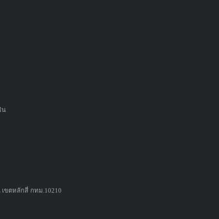
ธิน
 เขตหลักสี่ กทม.10210