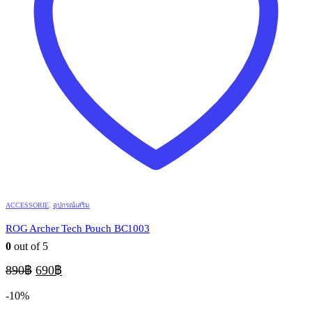
ACCESSORIE
,
อุปกรณ์เสริม
ROG Archer Tech Pouch BC1003
0
out of 5
Original
Current
890
฿
690
฿
price
price
was:
is:
-10%