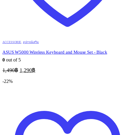
ACCESSORIE
,
อุปกรณ์เสริม
ASUS W5000 Wireless Keyboard and Mouse Set - Black
0
out of 5
Original
Current
1,490
฿
1,290
฿
price
price
was:
is:
-22%
1,490฿.
1,290฿.