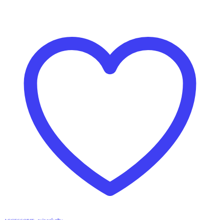
890฿.
690฿.