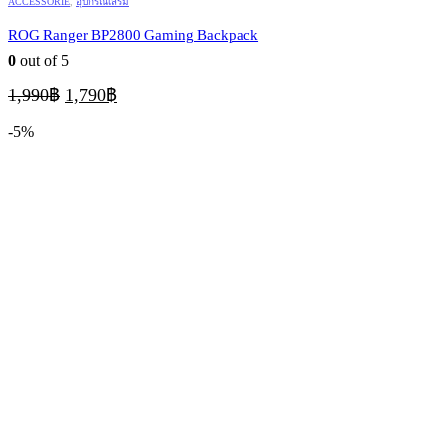
ACCESSORIE
,
อุปกรณ์เสริม
ROG Ranger BP2800 Gaming Backpack
0
out of 5
Original
Current
1,990
฿
1,790
฿
price
price
was:
is:
-5%
1,990฿.
1,790฿.