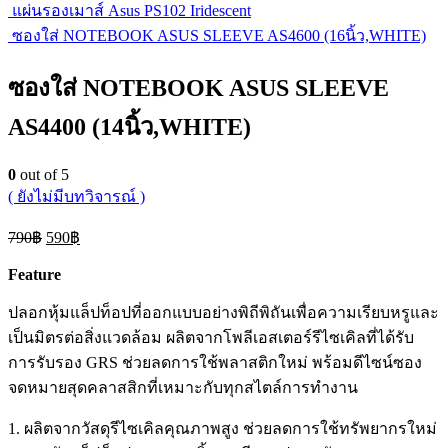
แผ่นรองเมาส์ Asus PS102 Iridescent
ซองใส่ NOTEBOOK ASUS SLEEVE AS4600 (16นิ้ว,WHITE)
ซองใส่ NOTEBOOK ASUS SLEEVE
AS4400 (14นิ้ว,WHITE)
0
out of 5
( ยังไม่มีบทวิจารณ์ )
Original
Current
790
฿
590
฿
price
price
was:
is:
Feature
790฿.
590฿.
ปลอกหุ้มแล็ปท็อปที่ออกแบบอย่างพิถีพิถันเพื่อความเรียบหรูและ
เป็นมิตรต่อสิ่งแวดล้อม ผลิตจากโพลีเอสเตอร์รีไซเคิลที่ได้รับ
การรับรอง GRS ช่วยลดการใช้พลาสติกใหม่ พร้อมดีไซน์ซอง
จดหมายสุดคลาสสิกที่เหมาะกับทุกสไตล์การทำงาน
1. ผลิตจากวัสดุรีไซเคิลคุณภาพสูง ช่วยลดการใช้ทรัพยากรใหม่