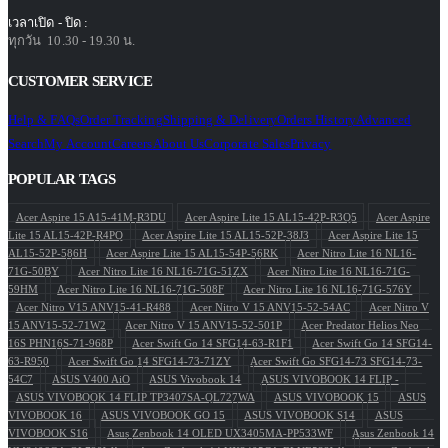
เวลาเปิด - ปิด :
ทุกวัน 10.30 - 19.30 น.
CUSTOMER SERVICE
Help & FAQs
Order Tracking
Shipping & Delivery
Orders History
Advanced
Search
My Account
Careers
About Us
Corporate Sales
Privacy
POPULAR TAGS
Acer Aspire 15 A15-41M-R3DU
Acer Aspire Lite 15 AL15-42P-R3Q5
Acer Aspire
Lite 15 AL15-42P-R4PQ
Acer Aspire Lite 15 AL15-52P-38J3
Acer Aspire Lite 15
AL15-52P-586H
Acer Aspire Lite 15 AL15-54P-56RK
Acer Nitro Lite 16 NL16-
71G-50BY
Acer Nitro Lite 16 NL16-71G-51ZX
Acer Nitro Lite 16 NL16-71G-
59HM
Acer Nitro Lite 16 NL16-71G-508F
Acer Nitro Lite 16 NL16-71G-576Y
Acer Nitro V15 ANV15-41-R488
Acer Nitro V 15 ANV15-52-54AC
Acer Nitro V
15 ANV15-52-71W2
Acer Nitro V 15 ANV15-52-501P
Acer Predator Helios Neo
16S PHN16S-71-968P
Acer Swift Go 14 SFG14-63-R1F1
Acer Swift Go 14 SFG14-
63-R950
Acer Swift Go 14 SFG14-73-71ZY
Acer Swift Go SFG14-73 SFG14-73-
54C7
ASUS V400 AiO
ASUS Vivobook 14
ASUS VIVOBOOK 14 FLIP -
ASUS VIVOBOOK 14 FLIP TP3407SA-QL727WA
ASUS VIVOBOOK 15
ASUS
VIVOBOOK 16
ASUS VIVOBOOK GO 15
ASUS VIVOBOOK S14
ASUS
VIVOBOOK S16
Asus Zenbook 14 OLED UX3405MA-PP533WF
Asus Zenbook 14