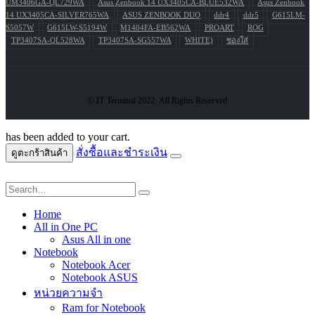
UM3406GA-QL729WA
Asus Zenbook 14 UX3405CA-BLUE532WA
Asus Zenbook
14 UX3405CA-SILVER765WA
ASUS ZENBOOK DUO
ddr4
ddr5
G615LM-
S5057W
G615LW-S5194W
M1404FA-EB562WA
PROART
ROG
TP3407SA-QL528WA
TP3407SA-SG557WA
WHITE)
ซองใส่
© IT Terminal 2022. All Rights Reserved
has been added to your cart.
สั่งซื้อและชำระเงิน
ดูตะกร้าสินค้า
Home
All in One PC
Asus All in one
Notebook
Notebook Acer
Notebook ASUS
หน่วยความจำ
Ram for Notebook