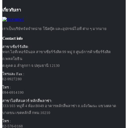
เกี่ยวกับเรา
เราเป็นบริษัทจัดจำหน่าย โน๊ตบุ๊ค และอุปกรณ์ไอที ต่าง ๆ มากมาย
Contact info
สาขาเซียร์รังสิต:
หจก.ไอทีเทอร์มินอล สาขาเซียร์รังสิต 99 หมู่ 8 ศูนย์การค้าเซียร์รังสิต
ถ.พหลโยธิน
ต.คูคต อ.ลำลูกกา จ.ปทุมธานี 12130
โทรและ Fax :
02-9927280
โทร :
094-6914190
สาขาไอทีสแควร์ หลักสี่พลาซ่า:
333/103 หมู่ที่ 4 ห้อง B049 อาคารหลักสี่พลาซ่า ถ.แจ้งวัฒนะ แขวงตลาด
บางเขน เขตหลักสี่ กทม.10210
โทร :
02-576-0168