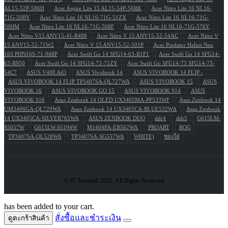
AL15-52P-586H
Acer Aspire Lite 15 AL15-54P-56RK
Acer Nitro Lite 16 NL16-
71G-50BY
Acer Nitro Lite 16 NL16-71G-51ZX
Acer Nitro Lite 16 NL16-71G-
59HM
Acer Nitro Lite 16 NL16-71G-508F
Acer Nitro Lite 16 NL16-71G-576Y
Acer Nitro V15 ANV15-41-R488
Acer Nitro V 15 ANV15-52-54AC
Acer Nitro V
15 ANV15-52-71W2
Acer Nitro V 15 ANV15-52-501P
Acer Predator Helios Neo
16S PHN16S-71-968P
Acer Swift Go 14 SFG14-63-R1F1
Acer Swift Go 14 SFG14-
63-R950
Acer Swift Go 14 SFG14-73-71ZY
Acer Swift Go SFG14-73 SFG14-73-
54C7
ASUS V400 AiO
ASUS Vivobook 14
ASUS VIVOBOOK 14 FLIP -
ASUS VIVOBOOK 14 FLIP TP3407SA-QL727WA
ASUS VIVOBOOK 15
ASUS
VIVOBOOK 16
ASUS VIVOBOOK GO 15
ASUS VIVOBOOK S14
ASUS
VIVOBOOK S16
Asus Zenbook 14 OLED UX3405MA-PP533WF
Asus Zenbook 14
UM3406GA-QL729WA
Asus Zenbook 14 UX3405CA-BLUE532WA
Asus Zenbook
14 UX3405CA-SILVER765WA
ASUS ZENBOOK DUO
ddr4
ddr5
G615LM-
S5057W
G615LW-S5194W
M1404FA-EB562WA
PROART
ROG
TP3407SA-QL528WA
TP3407SA-SG557WA
WHITE)
ซองใส่
© IT Terminal 2022. All Rights Reserved
has been added to your cart.
สั่งซื้อและชำระเงิน
ดูตะกร้าสินค้า