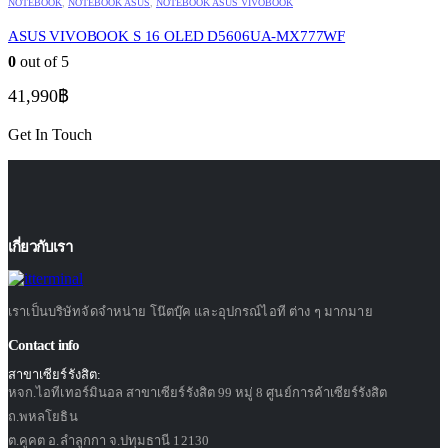
NOTEBOOK
,
NOTEBOOK ASUS
,
NOTEBOOK ASUS VIVOBOOK
ASUS VIVOBOOK S 16 OLED D5606UA-MX777WF
0
out of 5
41,990
฿
Get In Touch
เกี่ยวกับเรา
เราเป็นบริษัทจัดจำหน่าย โน๊ตบุ๊ค และอุปกรณ์ไอที ต่าง ๆ มากมาย
Contact info
สาขาเซียร์รังสิต:
หจก.ไอทีเทอร์มินอล สาขาเซียร์รังสิต 99 หมู่ 8 ศูนย์การค้าเซียร์รังสิต
ถ.พหลโยธิน
ต.คูคต อ.ลำลูกกา จ.ปทุมธานี 12130