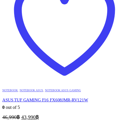
NOTEBOOK
,
NOTEBOOK ASUS
,
NOTEBOOK ASUS GAMING
ASUS TUF GAMING F16 FX608JMR-RV121W
0
out of 5
Original
Current
46,990
฿
43,990
฿
price
price
was:
is: