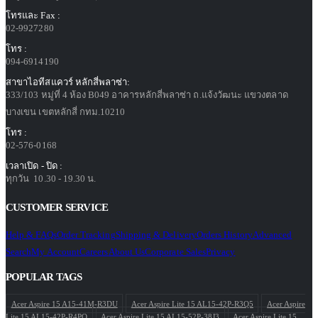
โทรและ Fax :
02-9927280
โทร :
094-6914190
สาขาไอทีสแควร์ หลักสี่พลาซ่า:
333/103 หมู่ที่ 4 ห้อง B049 อาคารหลักสี่พลาซ่า ถ.แจ้งวัฒนะ แขวงตลาด
บางเขน เขตหลักสี่ กทม.10210
โทร :
02-576-0168
เวลาเปิด - ปิด :
ทุกวัน 10.30 - 19.30 น.
CUSTOMER SERVICE
Help & FAQs
Order Tracking
Shipping & Delivery
Orders History
Advanced
Search
My Account
Careers
About Us
Corporate Sales
Privacy
POPULAR TAGS
Acer Aspire 15 A15-41M-R3DU
Acer Aspire Lite 15 AL15-42P-R3Q5
Acer Aspire
Lite 15 AL15-42P-R4PQ
Acer Aspire Lite 15 AL15-52P-38J3
Acer Aspire Lite 15