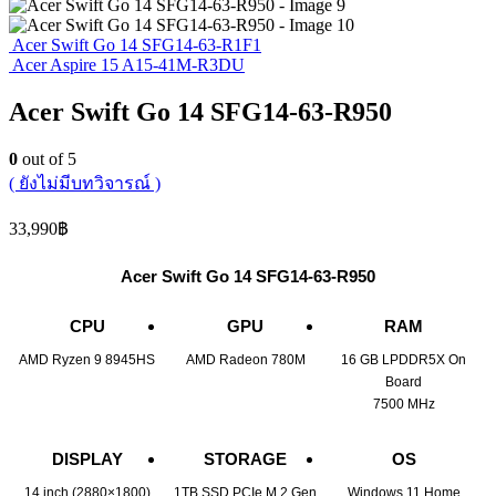
Acer Swift Go 14 SFG14-63-R1F1
Acer Aspire 15 A15-41M-R3DU
Acer Swift Go 14 SFG14-63-R950
0
out of 5
( ยังไม่มีบทวิจารณ์ )
33,990
฿
Acer Swift Go 14 SFG14-63-R950
CPU
GPU
RAM
AMD Ryzen 9 8945HS
AMD Radeon 780M
16 GB LPDDR5X On
Board
7500 MHz
DISPLAY
STORAGE
OS
14 inch (2880×1800)
1TB SSD PCIe M.2 Gen
Windows 11 Home