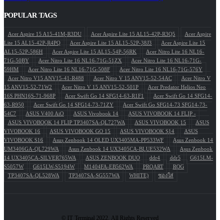
POPULAR TAGS
Acer Aspire 15 A15-41M-R3DU
Acer Aspire Lite 15 AL15-42P-R3Q5
Acer Aspire
Lite 15 AL15-42P-R4PQ
Acer Aspire Lite 15 AL15-52P-38J3
Acer Aspire Lite 15
AL15-52P-586H
Acer Aspire Lite 15 AL15-54P-56RK
Acer Nitro Lite 16 NL16-
71G-50BY
Acer Nitro Lite 16 NL16-71G-51ZX
Acer Nitro Lite 16 NL16-71G-
59HM
Acer Nitro Lite 16 NL16-71G-508F
Acer Nitro Lite 16 NL16-71G-576Y
Acer Nitro V15 ANV15-41-R488
Acer Nitro V 15 ANV15-52-54AC
Acer Nitro V
15 ANV15-52-71W2
Acer Nitro V 15 ANV15-52-501P
Acer Predator Helios Neo
16S PHN16S-71-968P
Acer Swift Go 14 SFG14-63-R1F1
Acer Swift Go 14 SFG14-
63-R950
Acer Swift Go 14 SFG14-73-71ZY
Acer Swift Go SFG14-73 SFG14-73-
54C7
ASUS V400 AiO
ASUS Vivobook 14
ASUS VIVOBOOK 14 FLIP -
ASUS VIVOBOOK 14 FLIP TP3407SA-QL727WA
ASUS VIVOBOOK 15
ASUS
VIVOBOOK 16
ASUS VIVOBOOK GO 15
ASUS VIVOBOOK S14
ASUS
VIVOBOOK S16
Asus Zenbook 14 OLED UX3405MA-PP533WF
Asus Zenbook 14
UM3406GA-QL729WA
Asus Zenbook 14 UX3405CA-BLUE532WA
Asus Zenbook
14 UX3405CA-SILVER765WA
ASUS ZENBOOK DUO
ddr4
ddr5
G615LM-
S5057W
G615LW-S5194W
M1404FA-EB562WA
PROART
ROG
TP3407SA-QL528WA
TP3407SA-SG557WA
WHITE)
ซองใส่
© IT Terminal 2022. All Rights Reserved