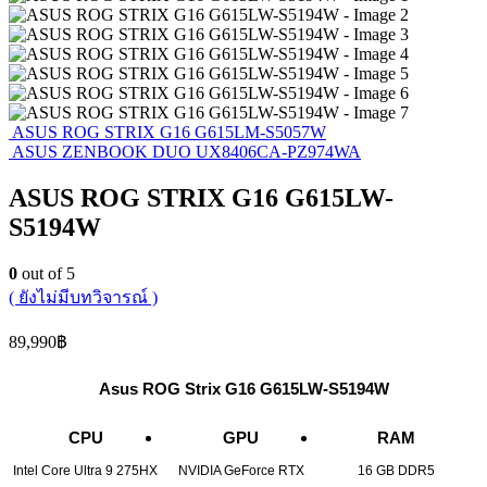
ASUS ROG STRIX G16 G615LM-S5057W
ASUS ZENBOOK DUO UX8406CA-PZ974WA
ASUS ROG STRIX G16 G615LW-
S5194W
0
out of 5
( ยังไม่มีบทวิจารณ์ )
89,990
฿
Asus ROG Strix G16 G615LW-S5194W
CPU
GPU
RAM
Intel Core Ultra 9 275HX
NVIDIA GeForce RTX
16 GB DDR5