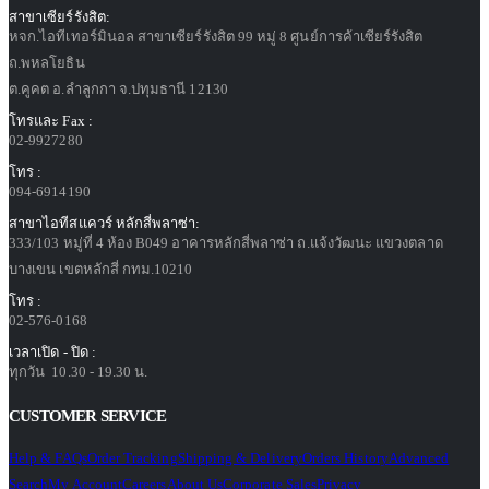
สาขาเซียร์รังสิต:
หจก.ไอทีเทอร์มินอล สาขาเซียร์รังสิต 99 หมู่ 8 ศูนย์การค้าเซียร์รังสิต
ถ.พหลโยธิน
ต.คูคต อ.ลำลูกกา จ.ปทุมธานี 12130
โทรและ Fax :
02-9927280
โทร :
094-6914190
สาขาไอทีสแควร์ หลักสี่พลาซ่า:
333/103 หมู่ที่ 4 ห้อง B049 อาคารหลักสี่พลาซ่า ถ.แจ้งวัฒนะ แขวงตลาด
บางเขน เขตหลักสี่ กทม.10210
โทร :
02-576-0168
เวลาเปิด - ปิด :
ทุกวัน 10.30 - 19.30 น.
CUSTOMER SERVICE
Help & FAQs
Order Tracking
Shipping & Delivery
Orders History
Advanced
Search
My Account
Careers
About Us
Corporate Sales
Privacy