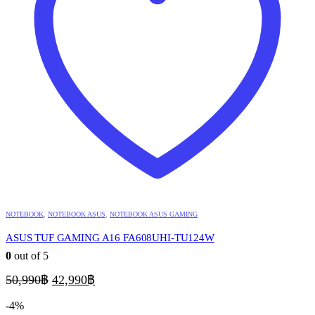
NOTEBOOK
,
NOTEBOOK ASUS
,
NOTEBOOK ASUS GAMING
ASUS TUF GAMING A16 FA608UHI-TU124W
0
out of 5
Original
Current
50,990
฿
42,990
฿
price
price
was:
is:
-4%