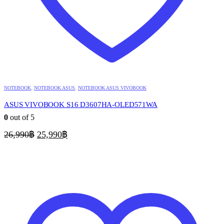
NOTEBOOK
,
NOTEBOOK ASUS
,
NOTEBOOK ASUS VIVOBOOK
ASUS VIVOBOOK S16 D3607HA-OLED571WA
0
out of 5
Original
Current
26,990
฿
25,990
฿
price
price
was:
is:
26,990฿.
25,990฿.