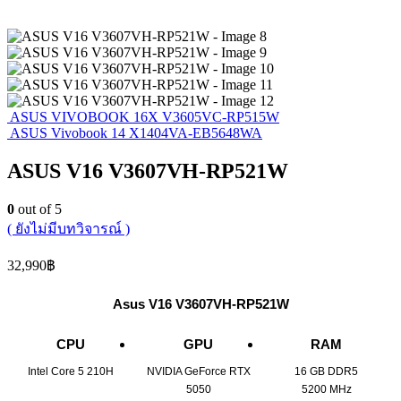
ASUS VIVOBOOK 16X V3605VC-RP515W
ASUS Vivobook 14 X1404VA-EB5648WA
ASUS V16 V3607VH-RP521W
0
out of 5
( ยังไม่มีบทวิจารณ์ )
32,990
฿
Asus V16 V3607VH-RP521W
CPU
GPU
RAM
Intel Core 5 210H
NVIDIA GeForce RTX
16 GB DDR5
5050
5200 MHz