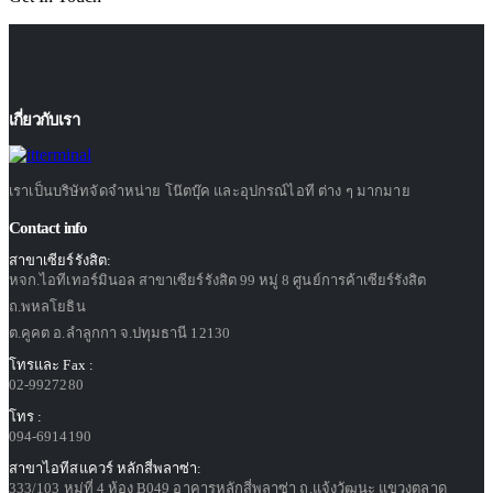
เกี่ยวกับเรา
เราเป็นบริษัทจัดจำหน่าย โน๊ตบุ๊ค และอุปกรณ์ไอที ต่าง ๆ มากมาย
Contact info
สาขาเซียร์รังสิต:
หจก.ไอทีเทอร์มินอล สาขาเซียร์รังสิต 99 หมู่ 8 ศูนย์การค้าเซียร์รังสิต
ถ.พหลโยธิน
ต.คูคต อ.ลำลูกกา จ.ปทุมธานี 12130
โทรและ Fax :
02-9927280
โทร :
094-6914190
สาขาไอทีสแควร์ หลักสี่พลาซ่า:
333/103 หมู่ที่ 4 ห้อง B049 อาคารหลักสี่พลาซ่า ถ.แจ้งวัฒนะ แขวงตลาด