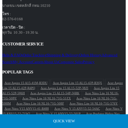
บางเขน เขตหลักสี่ กทม.10210
โทร :
02-576-0168
เวลาเปิด - ปิด :
ทุกวัน 10.30 - 19.30 น.
CUSTOMER SERVICE
Help & FAQs
Order Tracking
Shipping & Delivery
Orders History
Advanced
Search
My Account
Careers
About Us
Corporate Sales
Privacy
POPULAR TAGS
Acer Aspire 15 A15-41M-R3DU
Acer Aspire Lite 15 AL15-42P-R3Q5
Acer Aspire
Lite 15 AL15-42P-R4PQ
Acer Aspire Lite 15 AL15-52P-38J3
Acer Aspire Lite 15
AL15-52P-586H
Acer Aspire Lite 15 AL15-54P-56RK
Acer Nitro Lite 16 NL16-
71G-50BY
Acer Nitro Lite 16 NL16-71G-51ZX
Acer Nitro Lite 16 NL16-71G-
59HM
Acer Nitro Lite 16 NL16-71G-508F
Acer Nitro Lite 16 NL16-71G-576Y
Acer Nitro V15 ANV15-41-R488
Acer Nitro V 15 ANV15-52-54AC
Acer Nitro V
15 ANV15-52-71W2
Acer Nitro V 15 ANV15-52-501P
Acer Predator Helios Neo
16S PHN16S-71-968P
Acer Swift Go 14 SFG14-63-R1F1
Acer Swift Go 14 SFG14-
QUICK VIEW
QUICK VIEW
QUICK VIEW
QUICK VIEW
QUICK VIEW
63-R950
Acer Swift Go 14 SFG14-73-71ZY
Acer Swift Go SFG14-73 SFG14-73-