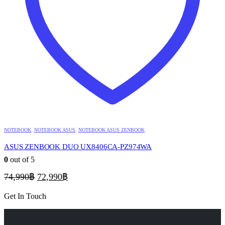
NOTEBOOK
,
NOTEBOOK ASUS
,
NOTEBOOK ASUS ZENBOOK
ASUS ZENBOOK DUO UX8406CA-PZ974WA
0
out of 5
Original
Current
74,990
฿
72,990
฿
price
price
was:
is:
Get In Touch
74,990฿.
72,990฿.