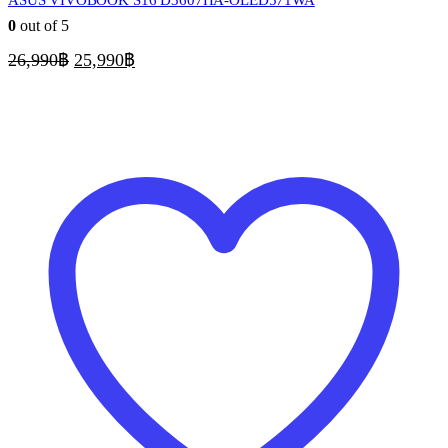
ASUS VIVOBOOK S16 D3607HA-OLED571WA
0
out of 5
Original
Current
26,990
฿
25,990
฿
price
price
was:
is:
26,990฿.
25,990฿.