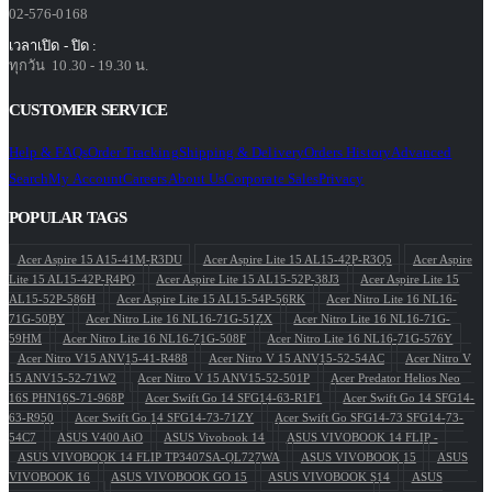
02-576-0168
เวลาเปิด - ปิด :
ทุกวัน 10.30 - 19.30 น.
CUSTOMER SERVICE
Help & FAQs
Order Tracking
Shipping & Delivery
Orders History
Advanced
Search
My Account
Careers
About Us
Corporate Sales
Privacy
POPULAR TAGS
Acer Aspire 15 A15-41M-R3DU
Acer Aspire Lite 15 AL15-42P-R3Q5
Acer Aspire
Lite 15 AL15-42P-R4PQ
Acer Aspire Lite 15 AL15-52P-38J3
Acer Aspire Lite 15
AL15-52P-586H
Acer Aspire Lite 15 AL15-54P-56RK
Acer Nitro Lite 16 NL16-
71G-50BY
Acer Nitro Lite 16 NL16-71G-51ZX
Acer Nitro Lite 16 NL16-71G-
59HM
Acer Nitro Lite 16 NL16-71G-508F
Acer Nitro Lite 16 NL16-71G-576Y
Acer Nitro V15 ANV15-41-R488
Acer Nitro V 15 ANV15-52-54AC
Acer Nitro V
15 ANV15-52-71W2
Acer Nitro V 15 ANV15-52-501P
Acer Predator Helios Neo
16S PHN16S-71-968P
Acer Swift Go 14 SFG14-63-R1F1
Acer Swift Go 14 SFG14-
63-R950
Acer Swift Go 14 SFG14-73-71ZY
Acer Swift Go SFG14-73 SFG14-73-
54C7
ASUS V400 AiO
ASUS Vivobook 14
ASUS VIVOBOOK 14 FLIP -
ASUS VIVOBOOK 14 FLIP TP3407SA-QL727WA
ASUS VIVOBOOK 15
ASUS
VIVOBOOK 16
ASUS VIVOBOOK GO 15
ASUS VIVOBOOK S14
ASUS