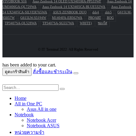
VIVOBOOK S16
Asus Zenbook 14 OLED UX3405MA-PP533WF
Asus Zenbook 14
UM3406GA-QL729WA
Asus Zenbook 14 UX3405CA-BLUE532WA
Asus Zenbook
14 UX3405CA-SILVER765WA
ASUS ZENBOOK DUO
ddr4
ddr5
G615LM-
S5057W
G615LW-S5194W
M1404FA-EB562WA
PROART
ROG
TP3407SA-QL528WA
TP3407SA-SG557WA
WHITE)
ซองใส่
© IT Terminal 2022. All Rights Reserved
has been added to your cart.
สั่งซื้อและชำระเงิน
ดูตะกร้าสินค้า
Home
All in One PC
Asus All in one
Notebook
Notebook Acer
Notebook ASUS
หน่วยความจำ