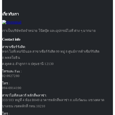
เกี่ยวกับเรา
เราเป็นบริษัทจัดจำหน่าย โน๊ตบุ๊ค และอุปกรณ์ไอที ต่าง ๆ มากมาย
Contact info
สาขาเซียร์รังสิต:
หจก.ไอทีเทอร์มินอล สาขาเซียร์รังสิต 99 หมู่ 8 ศูนย์การค้าเซียร์รังสิต
ถ.พหลโยธิน
ต.คูคต อ.ลำลูกกา จ.ปทุมธานี 12130
โทรและ Fax :
02-9927280
โทร :
094-6914190
สาขาไอทีสแควร์ หลักสี่พลาซ่า:
333/103 หมู่ที่ 4 ห้อง B049 อาคารหลักสี่พลาซ่า ถ.แจ้งวัฒนะ แขวงตลาด
บางเขน เขตหลักสี่ กทม.10210
โทร :