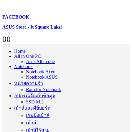
FACEBOOK
ASUS Store - It Square Laksi
0
0
Home
All in One PC
Asus All in one
Notebook
Notebook Acer
Notebook ASUS
หน่วยความจำ
Ram for Notebook
อุปกรณ์จัดเก็บข้อมูล
SSD M.2
เม้าส์และคีย์บอร์ด
เกมมิ่งเม้าส์
เม้าส์
เม้าส์ไร้สาย