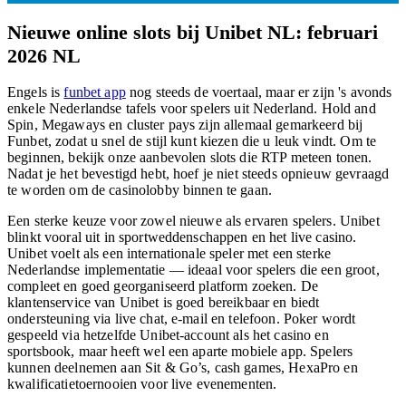
Nieuwe online slots bij Unibet NL: februari
2026 NL
Engels is
funbet app
nog steeds de voertaal, maar er zijn 's avonds
enkele Nederlandse tafels voor spelers uit Nederland. Hold and
Spin, Megaways en cluster pays zijn allemaal gemarkeerd bij
Funbet, zodat u snel de stijl kunt kiezen die u leuk vindt. Om te
beginnen, bekijk onze aanbevolen slots die RTP meteen tonen.
Nadat je het bevestigd hebt, hoef je niet steeds opnieuw gevraagd
te worden om de casinolobby binnen te gaan.
Een sterke keuze voor zowel nieuwe als ervaren spelers. Unibet
blinkt vooral uit in sportweddenschappen en het live casino.
Unibet voelt als een internationale speler met een sterke
Nederlandse implementatie — ideaal voor spelers die een groot,
compleet en goed georganiseerd platform zoeken. De
klantenservice van Unibet is goed bereikbaar en biedt
ondersteuning via live chat, e-mail en telefoon. Poker wordt
gespeeld via hetzelfde Unibet-account als het casino en
sportsbook, maar heeft wel een aparte mobiele app. Spelers
kunnen deelnemen aan Sit & Go’s, cash games, HexaPro en
kwalificatietoernooien voor live evenementen.