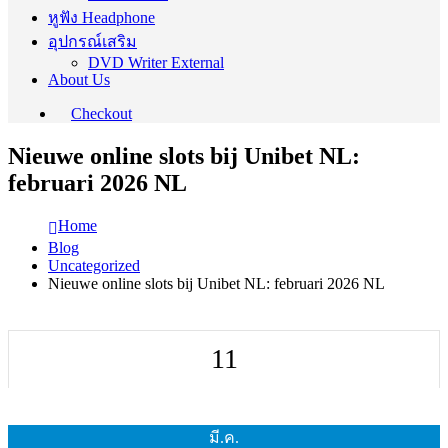
หูฟัง Headphone
อุปกรณ์เสริม
DVD Writer External
About Us
Checkout
Nieuwe online slots bij Unibet NL:
februari 2026 NL
Home
Blog
Uncategorized
Nieuwe online slots bij Unibet NL: februari 2026 NL
11
มี.ค.