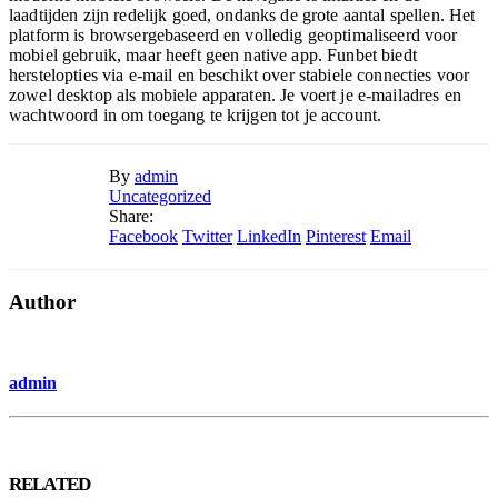
laadtijden zijn redelijk goed, ondanks de grote aantal spellen. Het
platform is browsergebaseerd en volledig geoptimaliseerd voor
mobiel gebruik, maar heeft geen native app. Funbet biedt
herstelopties via e-mail en beschikt over stabiele connecties voor
zowel desktop als mobiele apparaten. Je voert je e-mailadres en
wachtwoord in om toegang te krijgen tot je account.
By
admin
Uncategorized
Share:
Facebook
Twitter
LinkedIn
Pinterest
Email
Author
admin
RELATED