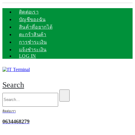
ติดต่อเรา
บัญชีของฉัน
สินค้าที่อยากได้
ตะกร้าสินค้า
การชำระเงิน
แจ้งชำระเงิน
LOG IN
Search
ติดต่อเรา
0634468279