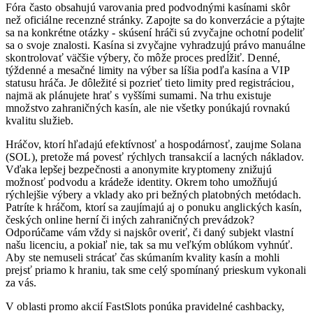
Fóra často obsahujú varovania pred podvodnými kasínami skôr
než oficiálne recenzné stránky. Zapojte sa do konverzácie a pýtajte
sa na konkrétne otázky - skúsení hráči sú zvyčajne ochotní podeliť
sa o svoje znalosti. Kasína si zvyčajne vyhradzujú právo manuálne
skontrolovať väčšie výbery, čo môže proces predĺžiť. Denné,
týždenné a mesačné limity na výber sa líšia podľa kasína a VIP
statusu hráča. Je dôležité si pozrieť tieto limity pred registráciou,
najmä ak plánujete hrať s vyššími sumami. Na trhu existuje
množstvo zahraničných kasín, ale nie všetky ponúkajú rovnakú
kvalitu služieb.
Hráčov, ktorí hľadajú efektívnosť a hospodárnosť, zaujme Solana
(SOL), pretože má povesť rýchlych transakcií a lacných nákladov.
Vďaka lepšej bezpečnosti a anonymite kryptomeny znižujú
možnosť podvodu a krádeže identity. Okrem toho umožňujú
rýchlejšie výbery a vklady ako pri bežných platobných metódach.
Patríte k hráčom, ktorí sa zaujímajú aj o ponuku anglických kasín,
českých online herní či iných zahraničných prevádzok?
Odporúčame vám vždy si najskôr overiť, či daný subjekt vlastní
našu licenciu, a pokiaľ nie, tak sa mu veľkým oblúkom vyhnúť.
Aby ste nemuseli strácať čas skúmaním kvality kasín a mohli
prejsť priamo k hraniu, tak sme celý spomínaný prieskum vykonali
za vás.
V oblasti promo akcií FastSlots ponúka pravidelné cashbacky,