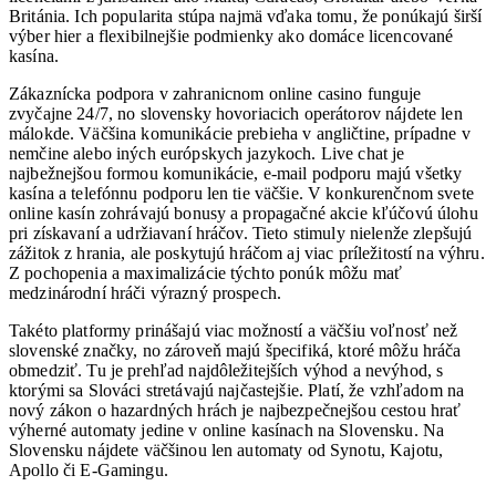
Británia. Ich popularita stúpa najmä vďaka tomu, že ponúkajú širší
výber hier a flexibilnejšie podmienky ako domáce licencované
kasína.
Zákaznícka podpora v zahranicnom online casino funguje
zvyčajne 24/7, no slovensky hovoriacich operátorov nájdete len
málokde. Väčšina komunikácie prebieha v angličtine, prípadne v
nemčine alebo iných európskych jazykoch. Live chat je
najbežnejšou formou komunikácie, e-mail podporu majú všetky
kasína a telefónnu podporu len tie väčšie. V konkurenčnom svete
online kasín zohrávajú bonusy a propagačné akcie kľúčovú úlohu
pri získavaní a udržiavaní hráčov. Tieto stimuly nielenže zlepšujú
zážitok z hrania, ale poskytujú hráčom aj viac príležitostí na výhru.
Z pochopenia a maximalizácie týchto ponúk môžu mať
medzinárodní hráči výrazný prospech.
Takéto platformy prinášajú viac možností a väčšiu voľnosť než
slovenské značky, no zároveň majú špecifiká, ktoré môžu hráča
obmedziť. Tu je prehľad najdôležitejších výhod a nevýhod, s
ktorými sa Slováci stretávajú najčastejšie. Platí, že vzhľadom na
nový zákon o hazardných hrách je najbezpečnejšou cestou hrať
výherné automaty jedine v online kasínach na Slovensku. Na
Slovensku nájdete väčšinou len automaty od Synotu, Kajotu,
Apollo či E-Gamingu.