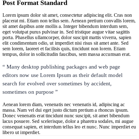
Post Format Standard
Lorem ipsum dolor sit amet, consectetur adipiscing elit. Cras non
placerat mi. Etiam non tellus sem. Aenean pretium convallis lorem,
sit amet dapibus ante mollis a. Integer bibendum interdum sem,
eget volutpat purus pulvinar in. Sed tristique augue vitae sagittis
porta. Phasellus ullamcorper, dolor suscipit mattis viverra, sapien
elit condimentum odio, ut imperdiet nisi risus sit amet ante. Sed
sem lorem, laoreet et facilisis quis, tincidunt non lorem. Etiam
tempus, dolor in sollicitudin faucibus, sem massa accumsan erat.
“ Many desktop publishing packages and web page
editors now use Lorem Ipsum as their default model
search for evolved over sometimes by accident,
sometimes on purpose ”
Aenean lorem diam, venenatis nec venenatis id, adipiscing ac
massa. Nam vel dui eget justo dictum pretium a rhoncus ipsum.
Donec venenatis erat tincidunt nunc suscipit, sit amet bibendum
lacus posuere. Sed scelerisque, dolor a pharetra sodales, mi augue
consequat sapien, et interdum tellus leo et nunc. Nunc imperdiet eu
libero ut imperdiet.